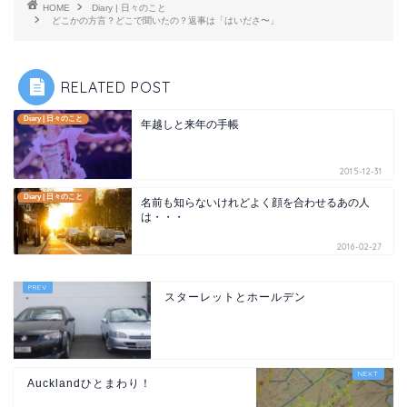
HOME
Diary | 日々のこと
どこかの方言？どこで聞いたの？返事は「はいださ〜」
RELATED POST
Diary | 日々のこと
年越しと来年の手帳
2015-12-31
Diary | 日々のこと
名前も知らないけれどよく顔を合わせるあの人
は・・・
2016-02-27
スターレットとホールデン
Aucklandひとまわり！