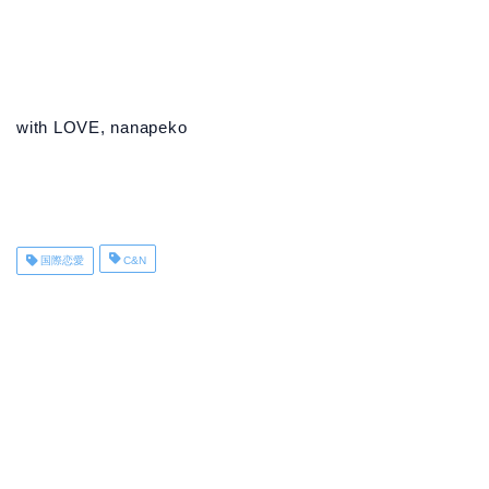
with LOVE, nanapeko
国際恋愛
C&N