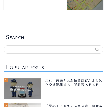
S
EARCH
P
OPULAR POSTS
1
思わず共感！元女性警察官がまとめ
た交番勤務員の「警察官あるある」
2
「星の王子さま」名言９選。何度も