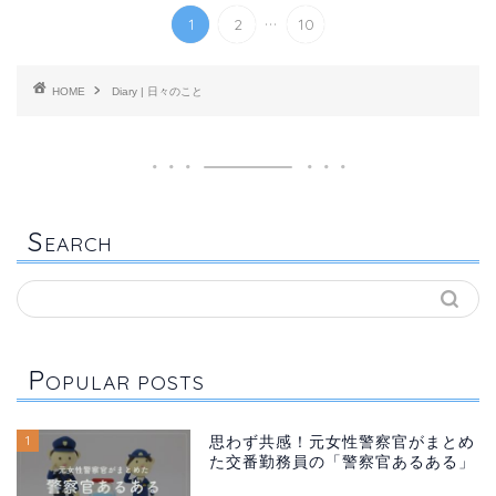
...
1
2
10
HOME
Diary | 日々のこと
S
EARCH
P
OPULAR POSTS
1
思わず共感！元女性警察官がまとめ
た交番勤務員の「警察官あるある」