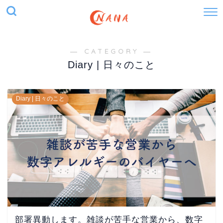
― CATEGORY ―
Diary | 日々のこと
Diary | 日々のこと
部署異動します。雑談が苦手な営業から、数字