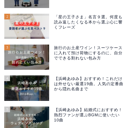
2
「星の王子さま」名言９選。何度も
読み返したくなる本から選ぶ心に響
くフレーズ
3
旅行のお土産ワイン！スーツケース
に入れて預け荷物にするのに、自分
でできる割れない包み方
4
【浜崎あゆみ】おすすめ！これだけ
は外せない厳選19曲。人気の定番曲
から隠れ名曲まで
5
【浜崎あゆみ】結婚式におすすめ！
熱烈ファンが選ぶBGMに使いたい
10曲