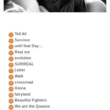
Tell All
Survivor
until that Day…
Real me
evolution
SURREAL
Letter
Walk
crossroad
Gloria
fairyland
Beautiful Fighters
We are the Queens