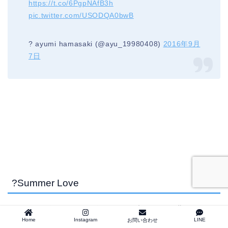
https://t.co/6PgpNAfB3h
pic.twitter.com/USODQA0bwB
? ayumi hamasaki (@ayu_19980408)
2016年9月
7日
?Summer Love
せっかく今年のツアーで振り付けを覚えたこの曲、アンコ
Home
Instagram
LINE
お問い合わせ
ールでみんなで歌って踊って盛り上がりたい。