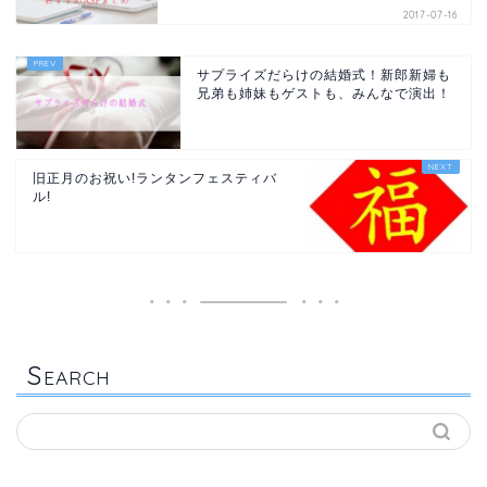
2017-07-16
サプライズだらけの結婚式！新郎新婦も
兄弟も姉妹もゲストも、みんなで演出！
旧正月のお祝い!ランタンフェスティバ
ル!
S
EARCH