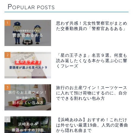
P
OPULAR POSTS
1
思わず共感！元女性警察官がまとめ
た交番勤務員の「警察官あるある」
2
「星の王子さま」名言９選。何度も
読み返したくなる本から選ぶ心に響
くフレーズ
3
旅行のお土産ワイン！スーツケース
に入れて預け荷物にするのに、自分
でできる割れない包み方
4
【浜崎あゆみ】おすすめ！これだけ
は外せない厳選19曲。人気の定番曲
から隠れ名曲まで