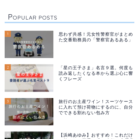
P
OPULAR POSTS
1
思わず共感！元女性警察官がまとめ
た交番勤務員の「警察官あるある」
2
「星の王子さま」名言９選。何度も
読み返したくなる本から選ぶ心に響
くフレーズ
3
旅行のお土産ワイン！スーツケース
に入れて預け荷物にするのに、自分
でできる割れない包み方
4
【浜崎あゆみ】おすすめ！これだけ