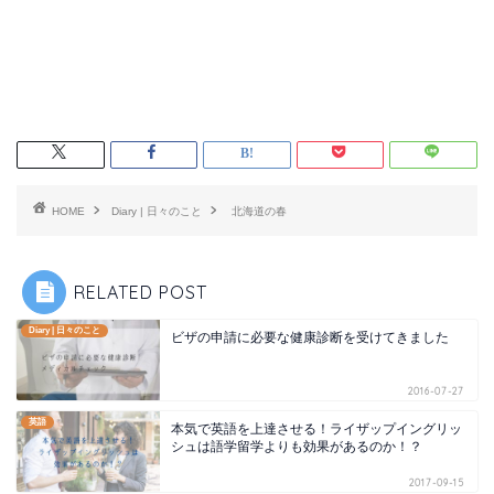
HOME
Diary | 日々のこと
北海道の春
RELATED POST
Diary | 日々のこと
ビザの申請に必要な健康診断を受けてきました
2016-07-27
英語
本気で英語を上達させる！ライザップイングリッ
シュは語学留学よりも効果があるのか！？
2017-09-15