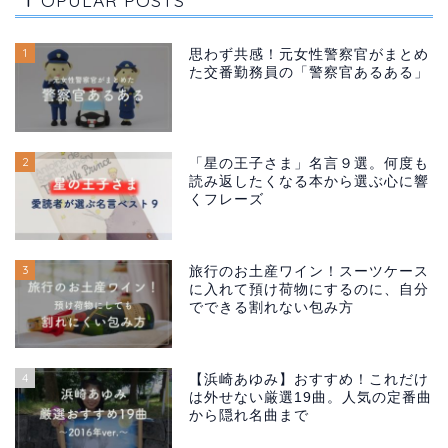
OPULAR POSTS
1
思わず共感！元女性警察官がまとめ
た交番勤務員の「警察官あるある」
2
「星の王子さま」名言９選。何度も
読み返したくなる本から選ぶ心に響
くフレーズ
3
旅行のお土産ワイン！スーツケース
に入れて預け荷物にするのに、自分
でできる割れない包み方
4
【浜崎あゆみ】おすすめ！これだけ
は外せない厳選19曲。人気の定番曲
から隠れ名曲まで