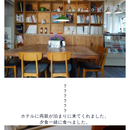
?
?
?
?
?
?
ホテルに両親が泊まりに来てくれました。
夕食一緒に食べました。