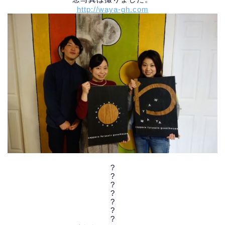
http://waya-gh.com
?
?
?
?
?
?
?