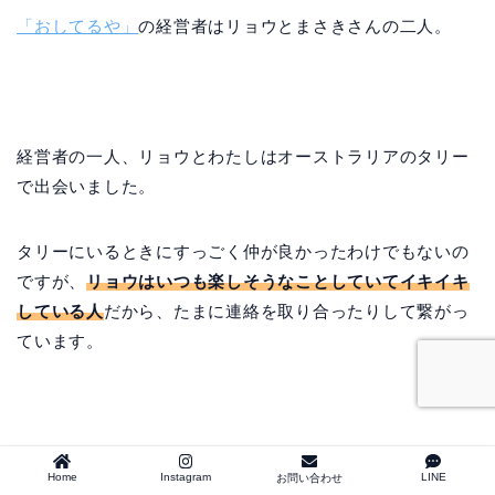
「おしてるや」
の経営者はリョウとまさきさんの二人。
経営者の一人、リョウとわたしはオーストラリアのタリー
で出会いました。
タリーにいるときにすっごく仲が良かったわけでもないの
ですが、
リョウはいつも楽しそうなことしていてイキイキ
している人
だから、たまに連絡を取り合ったりして繋がっ
ています。
明るくて話しやすいリョウが相方まさきさんと起ち上げた
Home
Instagram
LINE
お問い合わせ