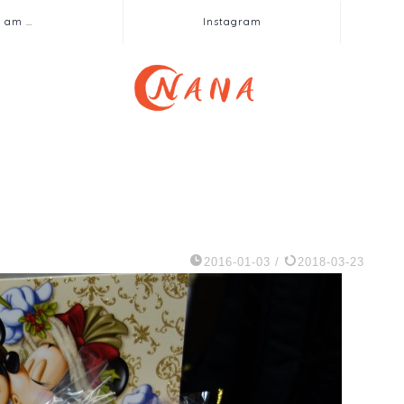
I am …
Instagram
2016-01-03
/
2018-03-23