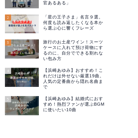
官あるある」
「星の王子さま」名言９選。
2
何度も読み返したくなる本か
ら選ぶ心に響くフレーズ
旅行のお土産ワイン！スーツ
3
ケースに入れて預け荷物にす
るのに、自分でできる割れな
い包み方
【浜崎あゆみ】おすすめ！こ
4
れだけは外せない厳選19曲。
人気の定番曲から隠れ名曲ま
で
【浜崎あゆみ】結婚式におす
5
すめ！熱烈ファンが選ぶBGM
に使いたい10曲