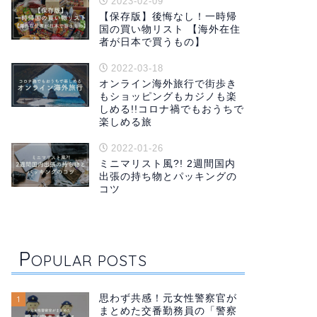
2023-02-09
【保存版】後悔なし！一時帰
国の買い物リスト 【海外在住
者が日本で買うもの】
2022-03-18
オンライン海外旅行で街歩き
もショッピングもカジノも楽
しめる!!コロナ禍でもおうちで
楽しめる旅
2022-01-26
ミニマリスト風?! 2週間国内
出張の持ち物とパッキングの
コツ
P
OPULAR POSTS
思わず共感！元女性警察官が
1
まとめた交番勤務員の「警察