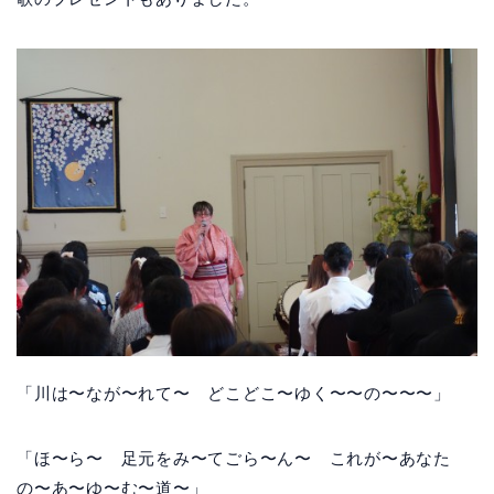
「川は〜なが〜れて〜 どこどこ〜ゆく〜〜の〜〜〜」
「ほ〜ら〜 足元をみ〜てごら〜ん〜 これが〜あなた
の〜あ〜ゆ〜む〜道〜」