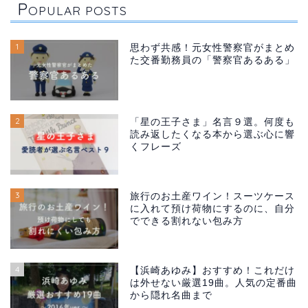
P
OPULAR POSTS
1
思わず共感！元女性警察官がまとめ
た交番勤務員の「警察官あるある」
2
「星の王子さま」名言９選。何度も
読み返したくなる本から選ぶ心に響
くフレーズ
3
旅行のお土産ワイン！スーツケース
に入れて預け荷物にするのに、自分
でできる割れない包み方
4
【浜崎あゆみ】おすすめ！これだけ
は外せない厳選19曲。人気の定番曲
から隠れ名曲まで