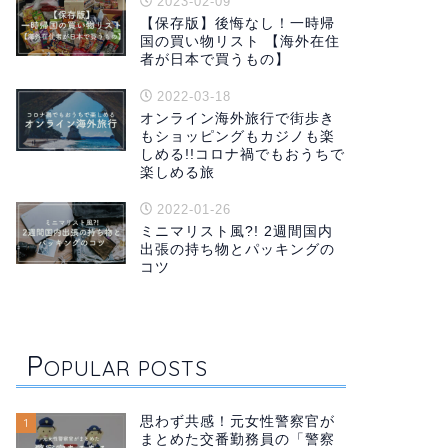
2023-02-09
【保存版】後悔なし！一時帰
国の買い物リスト 【海外在住
者が日本で買うもの】
2022-03-18
オンライン海外旅行で街歩き
もショッピングもカジノも楽
しめる!!コロナ禍でもおうちで
楽しめる旅
2022-01-26
ミニマリスト風?! 2週間国内
出張の持ち物とパッキングの
コツ
P
OPULAR POSTS
思わず共感！元女性警察官が
1
まとめた交番勤務員の「警察