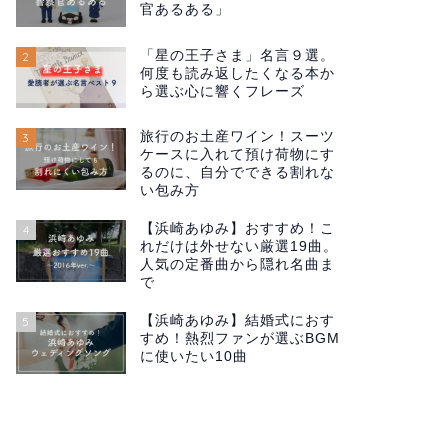
官あるある」
「星の王子さま」名言９選。
2
何度も読み返したくなる本か
ら選ぶ心に響くフレーズ
旅行のお土産ワイン！スーツ
3
ケースに入れて預け荷物にす
るのに、自分でできる割れな
い包み方
【浜崎あゆみ】おすすめ！こ
4
れだけは外せない厳選19曲。
人気の定番曲から隠れ名曲ま
で
【浜崎あゆみ】結婚式におす
5
すめ！熱烈ファンが選ぶBGM
に使いたい10曲