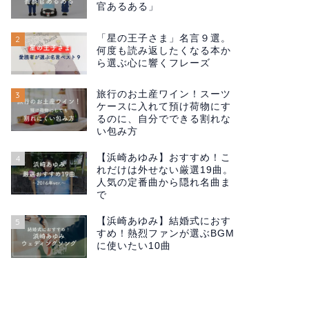
官あるある」
「星の王子さま」名言９選。
2
何度も読み返したくなる本か
ら選ぶ心に響くフレーズ
旅行のお土産ワイン！スーツ
3
ケースに入れて預け荷物にす
るのに、自分でできる割れな
い包み方
【浜崎あゆみ】おすすめ！こ
4
れだけは外せない厳選19曲。
人気の定番曲から隠れ名曲ま
で
【浜崎あゆみ】結婚式におす
5
すめ！熱烈ファンが選ぶBGM
に使いたい10曲