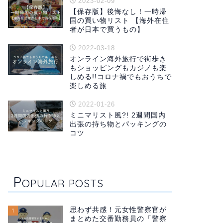
2023-02-09
【保存版】後悔なし！一時帰
国の買い物リスト 【海外在住
者が日本で買うもの】
2022-03-18
オンライン海外旅行で街歩き
もショッピングもカジノも楽
しめる!!コロナ禍でもおうちで
楽しめる旅
2022-01-26
ミニマリスト風?! 2週間国内
出張の持ち物とパッキングの
コツ
P
OPULAR POSTS
思わず共感！元女性警察官が
1
まとめた交番勤務員の「警察