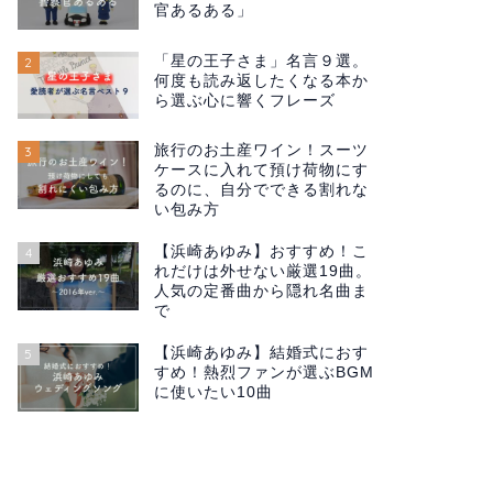
官あるある」
「星の王子さま」名言９選。
2
何度も読み返したくなる本か
ら選ぶ心に響くフレーズ
旅行のお土産ワイン！スーツ
3
ケースに入れて預け荷物にす
るのに、自分でできる割れな
い包み方
【浜崎あゆみ】おすすめ！こ
4
れだけは外せない厳選19曲。
人気の定番曲から隠れ名曲ま
で
【浜崎あゆみ】結婚式におす
5
すめ！熱烈ファンが選ぶBGM
に使いたい10曲