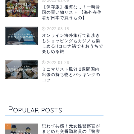
2023-02-09
【保存版】後悔なし！一時帰
国の買い物リスト 【海外在住
者が日本で買うもの】
2022-03-18
オンライン海外旅行で街歩き
もショッピングもカジノも楽
しめる!!コロナ禍でもおうちで
楽しめる旅
2022-01-26
ミニマリスト風?! 2週間国内
出張の持ち物とパッキングの
コツ
P
OPULAR POSTS
思わず共感！元女性警察官が
1
まとめた交番勤務員の「警察